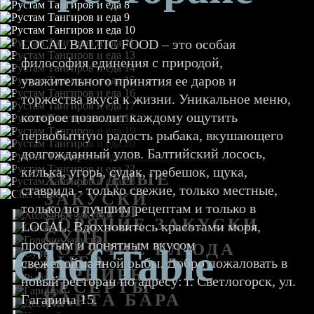
LOCAL BALTIC FOOD – это особая
философия единения с природой,
уважительного принятия ее даров и
торжества вкуса к жизни. Уникальное меню,
которое позволит каждому ощутить
первобытную радость рыбака, вкушающего
долгожданный улов. Балтийский лосось,
килька, угорь, судак, гребешок, щука,
ХОЛОДНЫЕ
ставрида - только свежие, только местные,
ЗАКУСКИ
только по лучшим рецептам и только в
САЛАТЫ
ГОРЯЧИЕ ЗАКУСКИ
LOCAL. Вдохновитесь красотами моря,
СУПЫ
простым и понятным вкусом
ГОРЯЧИЕ БЛЮДА
Chef Table
РЫБА
свежепойманной рыбы. Добро пожаловать в
ГАРНИРЫ
новый ресторан по адресу: г. Светлогорск, ул.
ДЕСЕРТЫ
КАРТА БАРА
Гагарина 15.