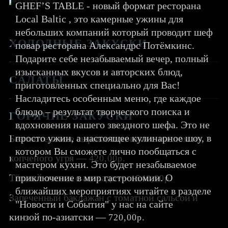
GHEF’S TABLE - новый формат ресторана
Local Baltic , это камерные ужины для
небольших компаний который проводит шеф
ХОЛОДНЫЕ ЗАКУСКИ
повар ресторана Александрс Потёмкинс.
Подарите себе незабываемый вечер, полный
изысканных вкусов и авторских блюд,
САЛАТЫ
приготовленных специально для Вас!
Насладитесь особенным меню, где каждое
блюдо – результат творческого поиска и
ГОРЯЧИЕ ЗАКУСКИ
вдохновения нашего звездного шефа. Это не
просто ужин, а настоящее кулинарное шоу, в
Безглютеновые сырные пончики с маслом из
котором Вы сможете лично пообщаться с
копченого угря —
420,00р.
мастером кухни. Это будет незабываемое
Тёплый лосось с авокадо —
приключение в мир гастрономии. О
1540,00р.
ближайших мероприятиях читайте в разделе
Запеченный баклажан с томатной сальсой и
"Новости и События" у нас на сайте
кинзой по-азиатски —
720,00р.